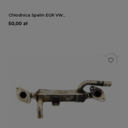
DODAJ DO KOSZYKA
Chłodnica Spalin EGR VW...
Cena
50,00 zł
favorite_border