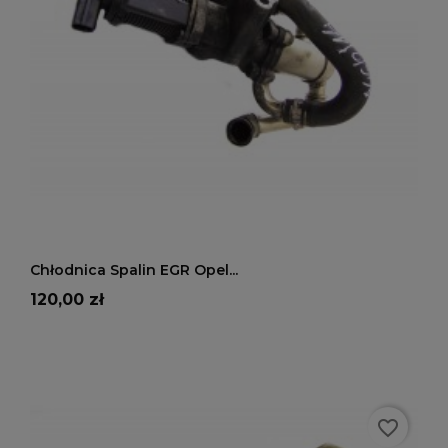
DODAJ DO KOSZYKA
Chłodnica Spalin EGR Opel...
Cena
120,00 zł
favorite_border