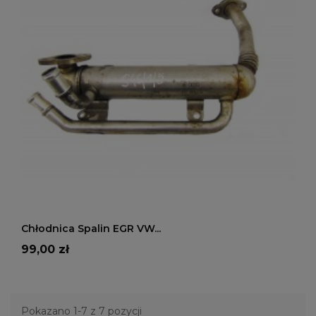
DODAJ DO KOSZYKA
Chłodnica Spalin EGR VW...
Cena
99,00 zł
Pokazano 1-7 z 7 pozycji