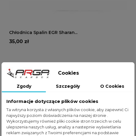
DODAJ DO KOSZYKA
Chłodnica Spalin EGR Sharan...
Cena
35,00 zł
Cookies
favorite_border
Zgody
Szczegóły
O Cookies
Informacje dotyczące plików cookies
Ta witryna korzysta z własnych plików cookie, aby zapewnić Ci
najwyższy poziom doświadczenia na naszej stronie .
Wykorzystujemy również pliki cookie stron trzecich w celu
ulepszenia naszych usług, analizy a nastepnie wyświetlania
reklam związanych z Twoimi preferencjami na podstawie