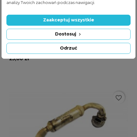
analizy Twoich zachowań podczas nawigacji.
Zaakceptuj wszystkie
Dostosuj
DODAJ DO KOSZYKA
Odrzuć
Chłodnica Spalin EGR VW...
Cena
25,00 zł
favorite_border