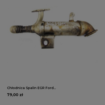
DODAJ DO KOSZYKA
Chłodnica Spalin EGR Ford...
Cena
79,00 zł