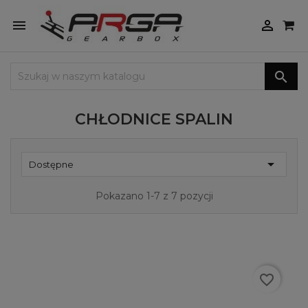



CHŁODNICE SPALIN

Dostępne
Pokazano 1-7 z 7 pozycji
favorite_border