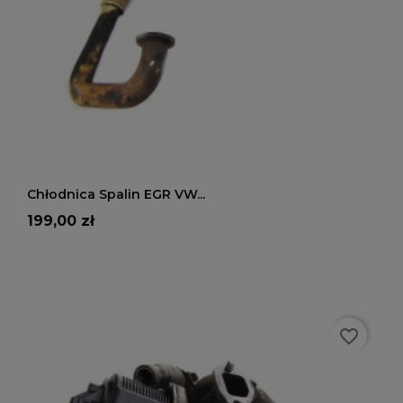
DODAJ DO KOSZYKA
Chłodnica Spalin EGR VW...
Cena
199,00 zł
favorite_border